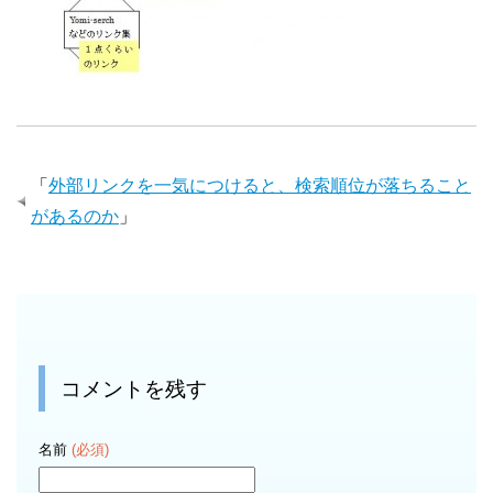
「
外部リンクを一気につけると、検索順位が落ちること
があるのか
」
コメントを残す
名前
(必須)